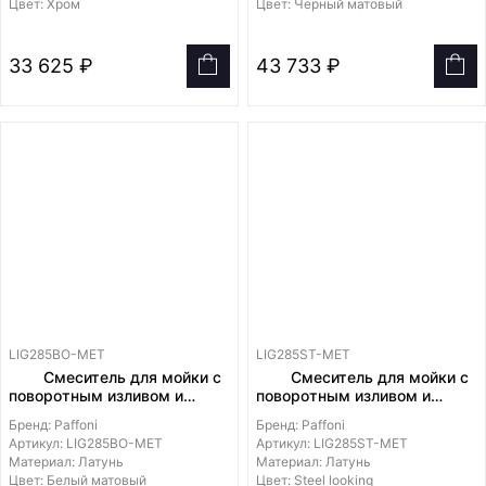
Цвет: Хром
Цвет: Черный матовый
33 625 ₽
43 733 ₽
LIG285BO-MET
LIG285ST-MET
Смеситель для мойки с
Смеситель для мойки с
поворотным изливом и
поворотным изливом и
выдвижным душем на 2
выдвижным душем на 2
Бренд: Paffoni
Бренд: Paffoni
струи из металла DUALGET
струи из металла DUALGET
Артикул: LIG285BO-MET
Артикул: LIG285ST-MET
Материал: Латунь
Материал: Латунь
Цвет: Белый матовый
Цвет: Steel looking