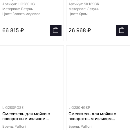
корпусом
Артикул: LIG280HG
Артикул: SK189CR
Материал: Латунь
Материал: Латунь
Цвет: Золото медовое
Цвет: Хром
66 815 ₽
26 968 ₽
LIG280ROSE
LIG280HGSP
Смеситель для мойки с
Смеситель для мойки с
поворотным изливом
поворотным изливом
диаметром 24мм
диаметром 24мм
Бренд: Paffoni
Бренд: Paffoni