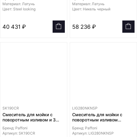
Материал: Латунь
Материал: Латунь
Цвет: Steel looking
Цвет: Никель черный
40 431 ₽
58 236 ₽
SK190CR
LIG280NKNSP
Смеситель для мойки с
Смеситель для мойки с
поворотным изливом и 3
поворотным изливом
каналом для ПИТЬЕВОЙ
диаметром 24мм
Бренд: Paffoni
Бренд: Paffoni
ВОДЫ
Артикул: SK190CR
Артикул: LIG280NKNSP