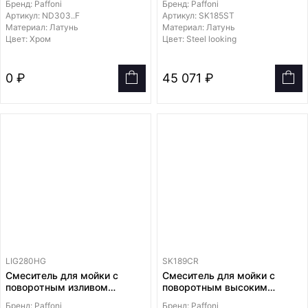
Бренд: Paffoni
Бренд: Paffoni
скрытой установки на 1
Артикул: ND303..F
Артикул: SK185ST
режим из металла
Материал: Латунь
Материал: Латунь
Цвет: Хром
Цвет: Steel looking
0 ₽
45 071 ₽
LIG280HG
SK189CR
Смеситель для мойки с
Смеситель для мойки с
поворотным изливом
поворотным высоким
диаметром 24мм
изливом и горизонтальным
Бренд: Paffoni
Бренд: Paffoni