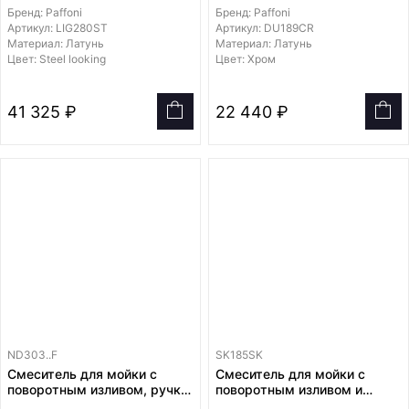
диаметром 24мм
Бренд: Paffoni
Бренд: Paffoni
Артикул: LIG280ST
Артикул: DU189CR
Материал: Латунь
Материал: Латунь
Цвет: Steel looking
Цвет: Хром
41 325 ₽
22 440 ₽
ND303..F
SK185SK
Смеситель для мойки с
Смеситель для мойки с
поворотным изливом, ручка
поворотным изливом и
CLINICA
выдвижным Душем