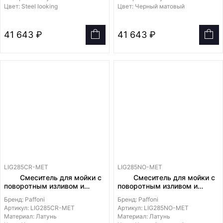
Цвет: Steel looking
Цвет: Черный матовый
41 643 ₽
41 643 ₽
LIG285CR-MET
LIG285NO-MET
Смеситель для мойки с
Смеситель для мойки с
поворотным изливом и
поворотным изливом и
выдвижным душем на 2
выдвижным душем на 2
Бренд: Paffoni
Бренд: Paffoni
струи из металла DUALGET
струи из металла DUALGET
Артикул: LIG285CR-MET
Артикул: LIG285NO-MET
Материал: Латунь
Материал: Латунь