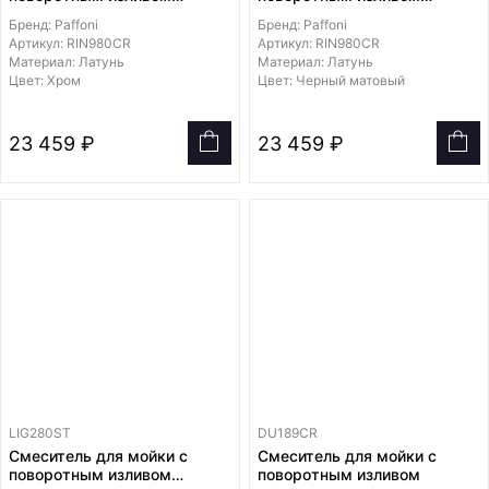
высоким двугнутым
высоким двугнутым
Бренд: Paffoni
Бренд: Paffoni
Артикул: RIN980CR
Артикул: RIN980CR
Материал: Латунь
Материал: Латунь
Цвет: Хром
Цвет: Черный матовый
23 459 ₽
23 459 ₽
LIG280ST
DU189CR
Смеситель для мойки с
Смеситель для мойки с
поворотным изливом
поворотным изливом