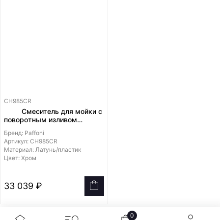
CH985CR
Смеситель для мойки с
поворотным изливом
гнутым , трубчатый излив с
Бренд: Paffoni
выдвижной лейкой
Артикул: CH985CR
Материал: Латунь/пластик
Цвет: Хром
33 039 ₽
0