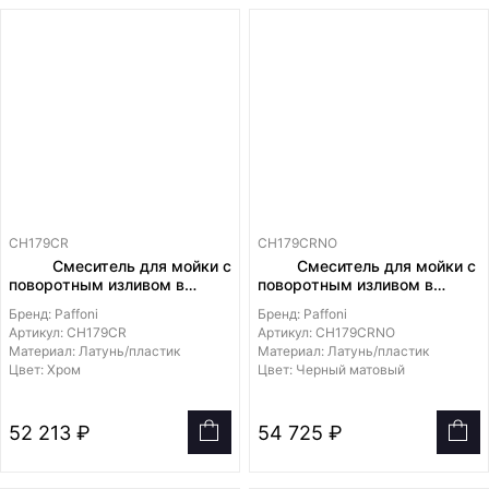
CH179CR
CH179CRNO
Смеситель для мойки с
Смеситель для мойки с
поворотным изливом в
поворотным изливом в
комплекте со съемным
комплекте со съемным
Бренд: Paffoni
Бренд: Paffoni
душем
душем
Артикул: CH179CR
Артикул: CH179CRNO
Материал: Латунь/пластик
Материал: Латунь/пластик
Цвет: Хром
Цвет: Черный матовый
52 213 ₽
54 725 ₽