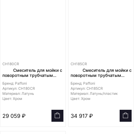
CH180CR
CH185CR
Смеситель для мойки с
Смеситель для мойки с
поворотным трубчатым
поворотным трубчатым
изливои
изливом с выдвижным
Бренд: Paffoni
Бренд: Paffoni
душем
Артикул: CH180CR
Артикул: CH185CR
Материал: Латунь
Материал: Латунь/пластик
Цвет: Хром
Цвет: Хром
29 059 ₽
34 917 ₽