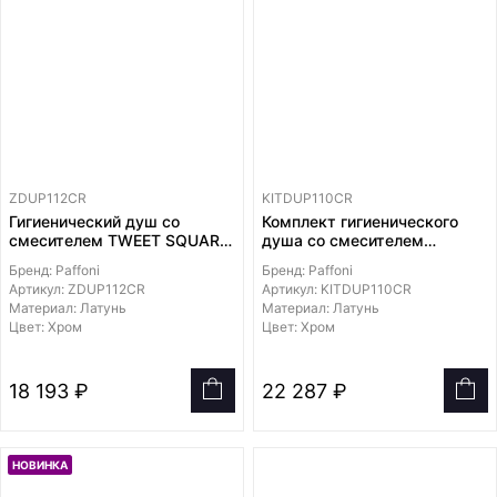
ZDUP112CR
KITDUP110CR
Гигиенический душ со
Комплект гигиенического
смесителем TWEET SQUARE
душа со смесителем
MIX,
LIG010..70, лейка и
Бренд: Paffoni
Бренд: Paffoni
лейка и держатель из
держатель из металла,
Артикул: ZDUP112CR
Артикул: KITDUP110CR
металла, шланг металл
шланг металл 1200мм,
Материал: Латунь
Материал: Латунь
1200мм, встраиваемая
встраиваемая часть в
Цвет: Хром
Цвет: Хром
часть в комплекте
комплекте
18 193 ₽
22 287 ₽
НОВИНКА