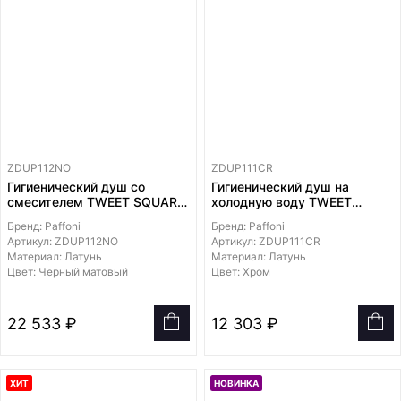
ZDUP112NO
ZDUP111CR
Гигиенический душ со
Гигиенический душ на
смесителем TWEET SQUARE
холодную воду TWEET
MIX,
SQUARE MIX,
Бренд: Paffoni
Бренд: Paffoni
лейка и держатель из
лейка и держатель из
Артикул: ZDUP112NO
Артикул: ZDUP111CR
металла, шланг металл
металла, шланг металл
Материал: Латунь
Материал: Латунь
1200мм, встраиваемая
1200мм, встраиваемая
Цвет: Черный матовый
Цвет: Хром
часть в комплекте
часть в комплекте
22 533 ₽
12 303 ₽
ХИТ
НОВИНКА