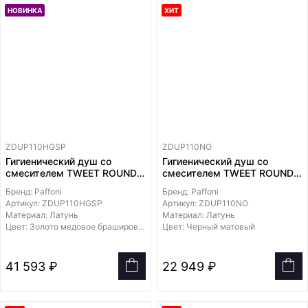
НОВИНКА
ХИТ
ZDUP110HGSP
ZDUP110NO
Гигиенический душ со
Гигиенический душ со
смесителем TWEET ROUND
смесителем TWEET ROUND
MIX,
MIX,
Бренд: Paffoni
Бренд: Paffoni
лейка и держатель из
лейка и держатель из
Артикул: ZDUP110HGSP
Артикул: ZDUP110NO
металла, шланг металл
металла, шланг PVC
Материал: Латунь
Материал: Латунь
1200мм, встраиваемая
1200мм, встраиваемая
Цвет: Золото медовое брашированное
Цвет: Черный матовый
часть в комплекте
часть в комплекте
41 593 ₽
22 949 ₽