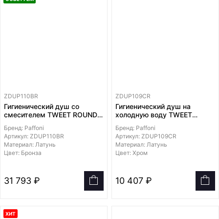
ZDUP110BR
ZDUP109CR
Гигиенический душ со
Гигиенический душ на
смесителем TWEET ROUND
холодную воду TWEET
MIX,
ROUND MIX,
Бренд: Paffoni
Бренд: Paffoni
лейка и держатель из
лейка и держатель из
Артикул: ZDUP110BR
Артикул: ZDUP109CR
металла, шланг металл
металла, шланг металл
Материал: Латунь
Материал: Латунь
1200мм, встраиваемая
1200мм, встраиваемая
Цвет: Бронза
Цвет: Хром
часть в комплекте
часть в комплекте
31 793 ₽
10 407 ₽
ХИТ