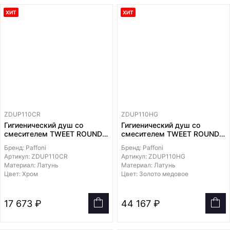
ХИТ
ХИТ
ZDUP110CR
ZDUP110HG
Гигиенический душ со
Гигиенический душ со
смесителем TWEET ROUND
смесителем TWEET ROUND
MIX,
MIX,
Бренд: Paffoni
Бренд: Paffoni
лейка и держатель из
лейка и держатель из
Артикул: ZDUP110CR
Артикул: ZDUP110HG
металла, шланг металл
металла, шланг металл
Материал: Латунь
Материал: Латунь
1200мм, встраиваемая
1200мм, встраиваемая
Цвет: Хром
Цвет: Золото медовое
часть в комплекте
часть в комплекте
17 673 ₽
44 167 ₽