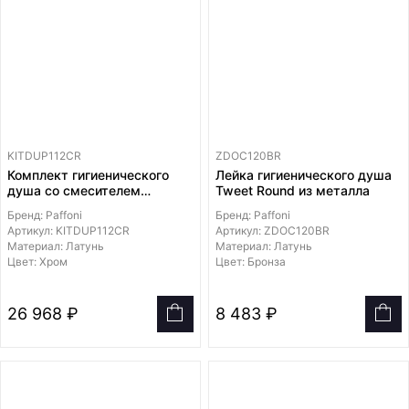
KITDUP112CR
ZDOC120BR
Комплект гигиенического
Лейка гигиенического душа
душа со смесителем
Tweet Round из металла
LEC010../M, лейка и
Бренд: Paffoni
Бренд: Paffoni
держатель из металла,
Артикул: KITDUP112CR
Артикул: ZDOC120BR
шланг металл 1200мм,
Материал: Латунь
Материал: Латунь
встраиваемая часть в
Цвет: Хром
Цвет: Бронза
комплекте
26 968 ₽
8 483 ₽