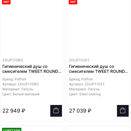
ХИТ
ХИТ
ZDUP110BO
ZDUP110ST
Гигиенический душ со
Гигиенический душ со
смесителем TWEET ROUND
смесителем TWEET ROUND
MIX,
MIX,
Бренд: Paffoni
Бренд: Paffoni
лейка и держатель из
лейка и держатель из
Артикул: ZDUP110BO
Артикул: ZDUP110ST
металла, шланг PVC
металла, шланг металл
Материал: Латунь
Материал: Латунь
1200мм, встраиваемая
1200мм, встраиваемая
Цвет: Белый матовый
Цвет: Steel looking
часть в комплекте
часть в комплекте
22 949 ₽
27 039 ₽
СОВЕТУЕМ