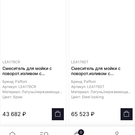
LEA176CR
LEA176ST
Смеситель для мойки с
Смеситель для мойки с
поворот.изливом с
поворот.изливом с
выдвижной лейкой 1 режим
выдвижной лейкой 1 режим
Бренд: Paffoni
Бренд: Paffoni
из металла
из металла
Артикул: LEA176CR
Артикул: LEA176ST
Материал: Латунь/нержавеющая сталь
Материал: Латунь/нержавеющая сталь
Цвет: Хром
Цвет: Steel looking
43 682 ₽
65 523 ₽
0