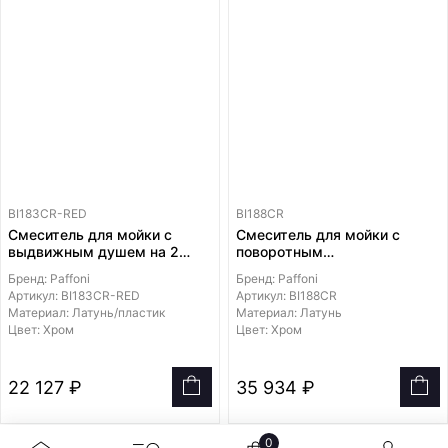
BI183CR-RED
BI188CR
Смеситель для мойки с
Смеситель для мойки с
выдвижным душем на 2
поворотным
струи из ABS пластиком
горизонтальным изливом с
Бренд: Paffoni
Бренд: Paffoni
горизонтальной удлиненной
Артикул: BI183CR-RED
Артикул: BI188CR
ручкой
Материал: Латунь/пластик
Материал: Латунь
Цвет: Хром
Цвет: Хром
22 127 ₽
35 934 ₽
0