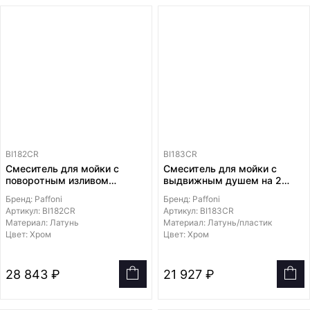
BI182CR
BI183CR
Смеситель для мойки с
Смеситель для мойки с
поворотным изливом
выдвижным душем на 2
струи из ABS пластика
Бренд: Paffoni
Бренд: Paffoni
Артикул: BI182CR
Артикул: BI183CR
Материал: Латунь
Материал: Латунь/пластик
Цвет: Хром
Цвет: Хром
28 843 ₽
21 927 ₽