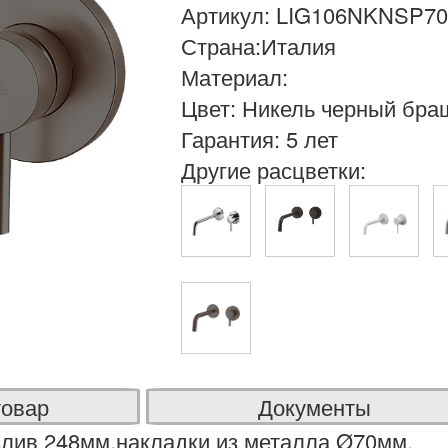
Артикул: LIG106NKNSP70
Страна:Италия
Материал:
Цвет: Никель черный бр
Гарантия: 5 лет
Другие расцветки:
товар
Документы
злив 248мм,накладки из металла Ø70мм,