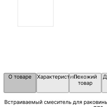
О товаре
Характеристики
Похожий
Д
товар
Встраиваемый смеситель для раковины