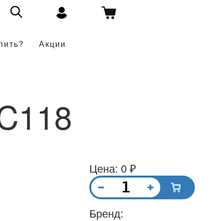
пить?
Акции
C118
Цена: 0 ₽
Бренд: