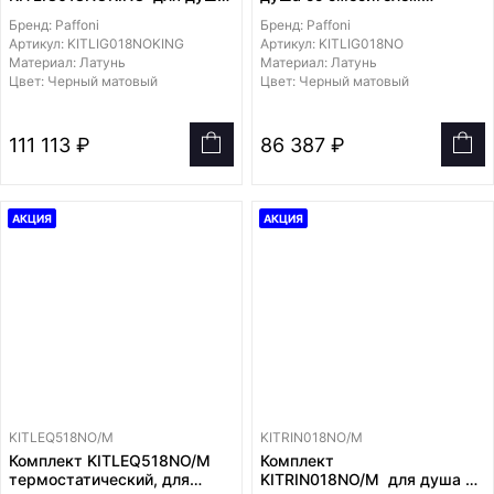
со смесителем LIG018NO на
LIG018NO на 2 выхода, душ
Бренд: Paffoni
Бренд: Paffoni
2 выхода, душ 300мм
225мм
Артикул: KITLIG018NOKING
Артикул: KITLIG018NO
Материал: Латунь
Материал: Латунь
Цвет: Черный матовый
Цвет: Черный матовый
111 113 ₽
86 387 ₽
АКЦИЯ
АКЦИЯ
KITLEQ518NO/M
KITRIN018NO/M
Комплект KITLEQ518NO/M
Комплект
термостатический, для
KITRIN018NO/M для душа со