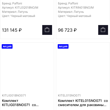
душа, со смесителем
смесителем RIN018NO/M на
Бренд: Paffoni
Бренд: Paffoni
LEQ518NO/M на 2 выхода,
2 выхода, душ 200x200 мм
Артикул: KITLEQ518NO/M
Артикул: KITRIN018NO/M
душ 200x200 мм
Материал: Латунь
Материал: Латунь
Цвет: Черный матовый
Цвет: Черный матовый
131 145 ₽
96 723 ₽
АКЦИЯ
АКЦИЯ
KITLIG018NO071
KITEL015NO071
Комплект
Комплект KITEL015NO071 со
KITLIG018NO071 со
смесителем для раковины
смесителем для раковины
EL071NO,