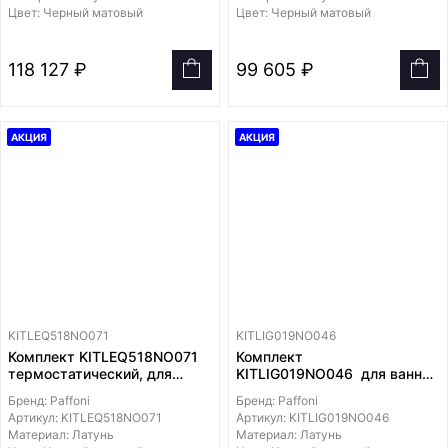
мм
Цвет: Черный матовый
Цвет: Черный матовый
118 127 ₽
99 605 ₽
АКЦИЯ
АКЦИЯ
KITLEQ518NO071
KITLIG019NO046
Комплект KITLEQ518NO071
Комплект
термостатический, для
KITLIG019NO046 для ванны
душа,
с изливом 245мм,
Бренд: Paffoni
Бренд: Paffoni
со смесителем LEQ518NO/M
смеситель LIG019NO на 3
Артикул: KITLEQ518NO071
Артикул: KITLIG019NO046
на 2 выхода,смеситель для
выхода, душ 225мм
Материал: Латунь
Материал: Латунь
раковины EL071NO, душ