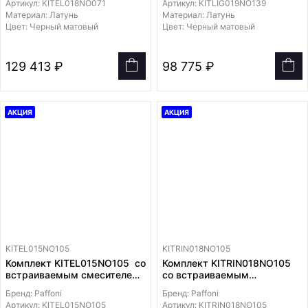
Артикул: KITEL018NO071
Артикул: KITLIG019NO139
EL018NO/M на 2 выхода,
225мм
Материал: Латунь
Материал: Латунь
душ 200x200 мм
Цвет: Черный матовый
Цвет: Черный матовый
129 413 ₽
98 775 ₽
АКЦИЯ
АКЦИЯ
KITEL015NO105
KITRIN018NO105
Комплект KITEL015NO105 со
Комплект KITRIN018NO105
встраиваемым смесителем
со встраиваемым
для раковины EL105NO70,
смесителем для раковины
Бренд: Paffoni
Бренд: Paffoni
смеситель для душа
RIN105NO, смеситель для
Артикул: KITEL015NO105
Артикул: KITRIN018NO105