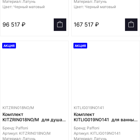
Материал: Латунь
Материал: Латунь
душ 200x200 мм
Цвет: Черный матовый
Цвет: Черный матовый
96 517 ₽
167 517 ₽
АКЦИЯ
АКЦИЯ
KITZRIN018NO/M
KITLIG019NO141
Комплект
Комплект
KITZRIN018NO/M для душа,
KITLIG019NO141 для ванны
с гиген.душем,
с изливом 245мм,
Бренд: Paffoni
Бренд: Paffoni
со смесителем RIN018NO/M
смеситель LIG019NO на 3
Артикул: KITZRIN018NO/M
Артикул: KITLIG019NO141
на 2 выхода, душ 200x200
выхода, душ 225мм
Материал: Латунь
Материал: Латунь