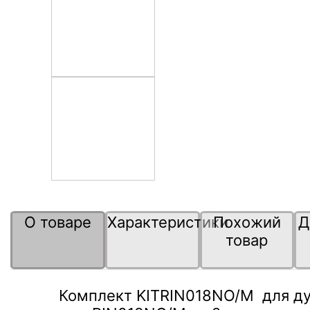
О товаре
Характеристики
Похожий
Д
товар
Комплект KITRIN018NO/M для д