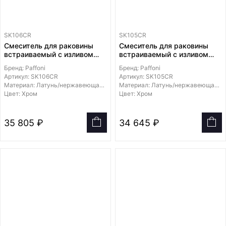
SK106CR
SK105CR
Смеситель для раковины
Смеситель для раковины
встраиваемый с изливом
встраиваемый с изливом
248 мм с накладкой из
178 мм с накладкой из
Бренд: Paffoni
Бренд: Paffoni
нержавеющей стали
нержавеющей стали
Артикул: SK106CR
Артикул: SK105CR
250х100мм
250х100мм
Материал: Латунь/нержавеющая сталь
Материал: Латунь/нержавеющая сталь
Цвет: Хром
Цвет: Хром
35 805 ₽
34 645 ₽