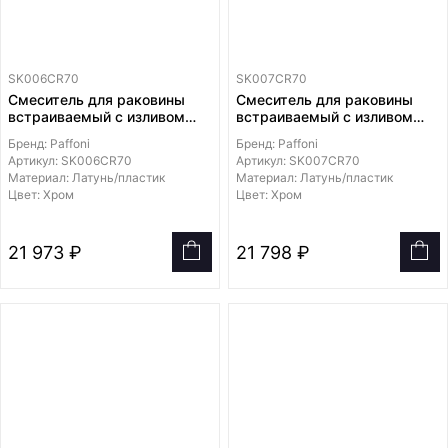
SK006CR70
SK007CR70
Смеситель для раковины
Смеситель для раковины
встраиваемый с изливом
встраиваемый с изливом
175мм с накладками из ABS
245мм с накладками из ABS
Бренд: Paffoni
Бренд: Paffoni
пластика 2 штуки, диаметр
пластика 2 штуки, диаметр
Артикул: SK006CR70
Артикул: SK007CR70
70мм
70мм
Материал: Латунь/пластик
Материал: Латунь/пластик
Цвет: Хром
Цвет: Хром
21 973 ₽
21 798 ₽