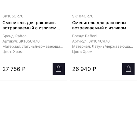
SK105CR70
SK104CR70
Смеситель для раковины
Смеситель для раковины
встраиваемый с изливом
встраиваемый с изливом
178мм с накладками из
123мм с накладками из
Бренд: Paffoni
Бренд: Paffoni
нержавеющей стали
нержавеющей стали
Артикул: SK105CR70
Артикул: SK104CR70
70х70мм
70х70мм
Материал: Латунь/нержавеющая сталь
Материал: Латунь/нержавеющая сталь
Цвет: Хром
Цвет: Хром
27 756 ₽
26 940 ₽