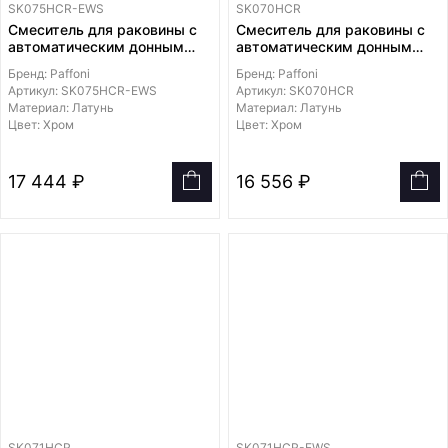
SK075HCR-EWS
SK070HCR
Смеситель для раковины с
Смеситель для раковины с
автоматическим донным
автоматическим донным
клапаном 1 1/4" ENERGY
клапаном 1"
Бренд: Paffoni
Бренд: Paffoni
SAVING холодный старт
Артикул: SK075HCR-EWS
Артикул: SK070HCR
Материал: Латунь
Материал: Латунь
Цвет: Хром
Цвет: Хром
17 444 ₽
16 556 ₽
SK071HCR
SK071HCR-EWS