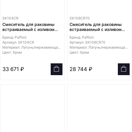
SK104CR
SK106CR70
Смеситель для раковины
Смеситель для раковины
встраиваемый с изливом
встраиваемый с изливом
123мм с накладкой из
248мм с накладками из
Бренд: Paffoni
Бренд: Paffoni
нержавеющей стали
нержавеющей стали
Артикул: SK104CR
Артикул: SK106CR70
250х100мм
70х70мм
Материал: Латунь/нержавеющая сталь
Материал: Латунь/нержавеющая сталь
Цвет: Хром
Цвет: Хром
33 671 ₽
28 744 ₽