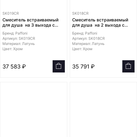
SK019CR
SK018CR
Смеситель встраиваемый
Смеситель встраиваемый
для душа на 3 выхода с
для душа на 2 выхода с
накладкой из латуни
накладкой из латуни
Бренд: Paffoni
Бренд: Paffoni
диаметром
диаметром 200мм,
Артикул: SK019CR
Артикул: SK018CR
200мм.девиатор-картридж,
девиатор-картридж, 2
Материал: Латунь
Материал: Латунь
3 положения+3 комбо
положения+ 1 комбо
Цвет: Хром
Цвет: Хром
37 583 ₽
35 791 ₽