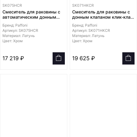
SK075HCR
SK071HKCR
Смеситель для раковины с
Смеситель для раковины с
автоматическим донным
донным клапаном клик-клак
клапаном 1 1/4"
1 1/4"
Бренд: Paffoni
Бренд: Paffoni
Артикул: SK075HCR
Артикул: SK071HKCR
Материал: Латунь
Материал: Латунь
Цвет: Хром
Цвет: Хром
17 219 ₽
19 625 ₽