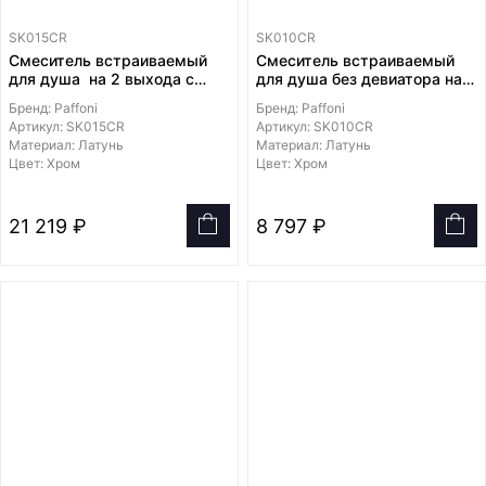
SK015CR
SK010CR
Смеситель встраиваемый
Смеситель встраиваемый
для душа на 2 выхода с
для душа без девиатора на 1
накладкой латуни
выход с накладкой из
Бренд: Paffoni
Бренд: Paffoni
диаметром 200мм,
латуни диаметром 116мм
Артикул: SK015CR
Артикул: SK010CR
девиатор-кнопка
Материал: Латунь
Материал: Латунь
Цвет: Хром
Цвет: Хром
21 219 ₽
8 797 ₽