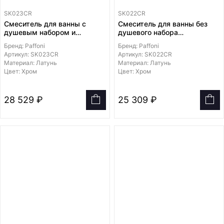
SK023CR
SK022CR
Смеситель для ванны с
Смеситель для ванны без
душевым набором и
душевого набора
настенным поворотным
Бренд: Paffoni
Бренд: Paffoni
креплением из ABS
Артикул: SK023CR
Артикул: SK022CR
пластика, душ BIRILLO
Материал: Латунь
Материал: Латунь
Цвет: Хром
Цвет: Хром
28 529 ₽
25 309 ₽