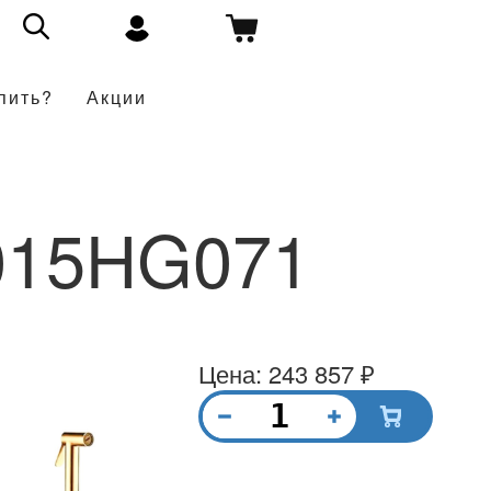
пить?
Акции
015HG071
Цена: 243 857 ₽