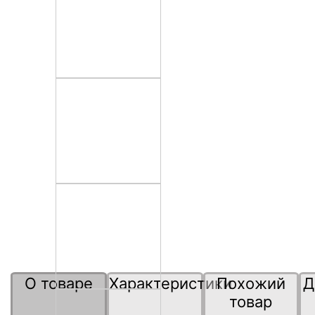
О товаре
Характеристики
Похожий
Д
товар