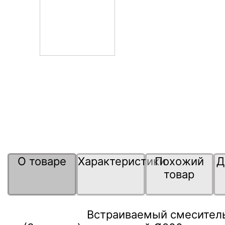
О товаре
Характеристики
Похожий
Д
товар
Встраиваемый смесител