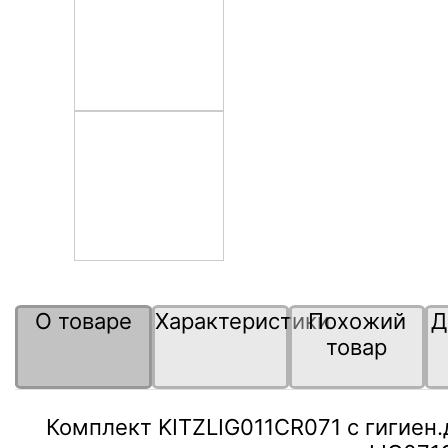
О товаре
Характеристики
Похожий
Д
товар
Комплект KITZLIG011CR071 с гигиен