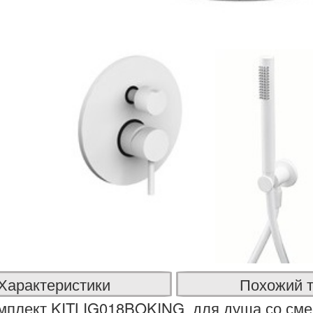
Характеристики
Похожий 
мплект KITLIG018BOKING для душа со сме