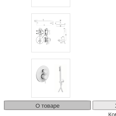
О товаре
Ко