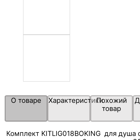
О товаре
Характеристики
Похожий
Д
товар
Комплект KITLIG018BOKING для душа 