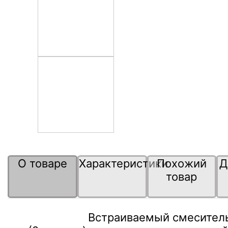
О товаре
Характеристики
Похожий
Д
товар
Встраиваемый смесител