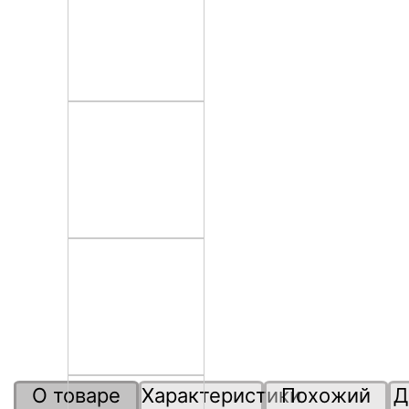
О товаре
Характеристики
Похожий
Д