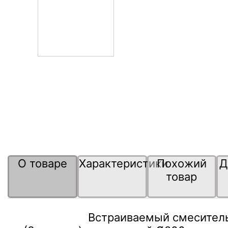
О товаре
Характеристики
Похожий
Д
товар
Встраиваемый смесител