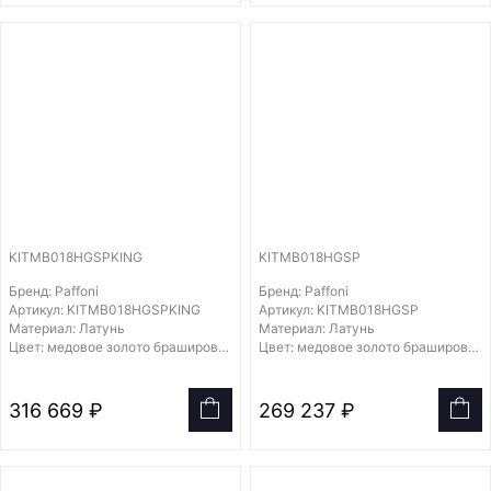
KITMB018HGSPKING
KITMB018HGSP
Бренд: Paffoni
Бренд: Paffoni
Артикул: KITMB018HGSPKING
Артикул: KITMB018HGSP
Материал: Латунь
Материал: Латунь
Цвет: медовое золото брашированное
Цвет: медовое золото брашированное
316 669 ₽
269 237 ₽