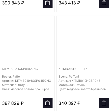
390 843 ₽
343 413 ₽
KITMB019HGSP045KING
KITMB019HGSP045
Бренд: Paffoni
Бренд: Paffoni
Артикул: KITMB019HGSP045KING
Артикул: KITMB019HGSP045
Материал: Латунь
Материал: Латунь
Цвет: медовое золото брашированное
Цвет: медовое золото брашированное
387 829 ₽
340 397 ₽