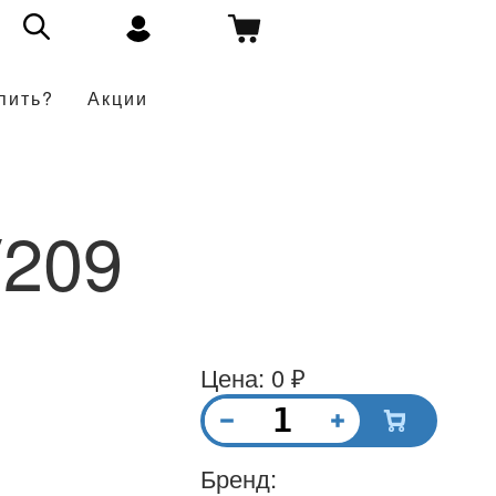
пить?
Акции
V209
Цена: 0 ₽
Бренд: