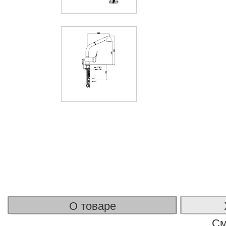
О товаре
См