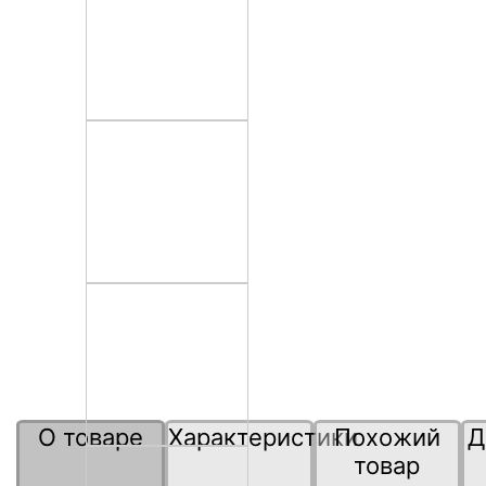
О товаре
Характеристики
Похожий
Д
товар