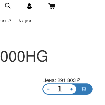
пить?
Акции
B000HG
Цена: 291 803 ₽