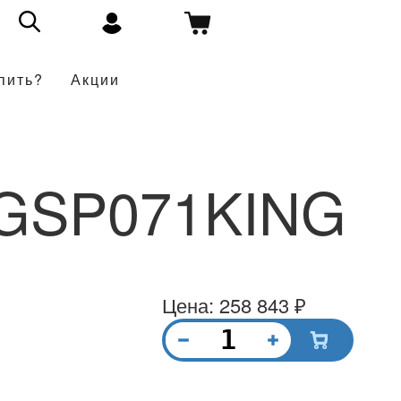
пить?
Акции
HGSP071KING
Цена: 258 843 ₽