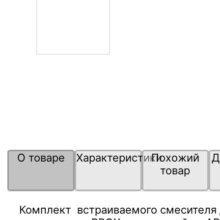
О товаре
Характеристики
Похожий
Д
товар
Комплект встраиваемого смесителя д