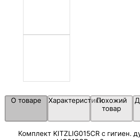
О товаре
Характеристики
Похожий
Д
товар
Комплект KITZLIG015CR с гигиен. 