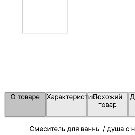
О товаре
Характеристики
Похожий
Д
товар
Смеситель для ванны / душа с 