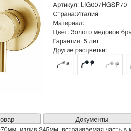
Артикул: LIG007HGSP70
Страна:Италия
Материал:
Цвет: Золото медовое б
Гарантия: 5 лет
Другие расцветки:
товар
Документы
70мм, излив 245мм, встраиваемая часть в 