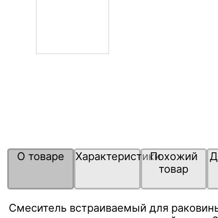
О товаре
Характеристики
Похожий
Д
товар
Смеситель встраиваемый для раковины