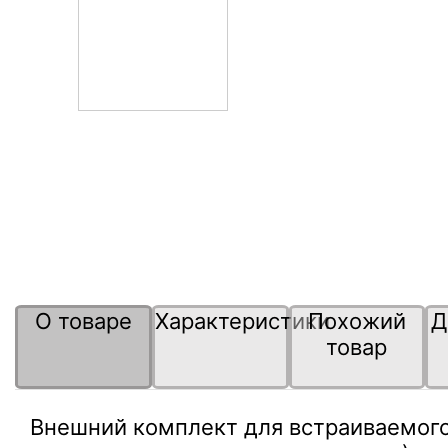
О товаре
Характеристики
Похожий
Д
товар
Внешний комплект для встраиваемого