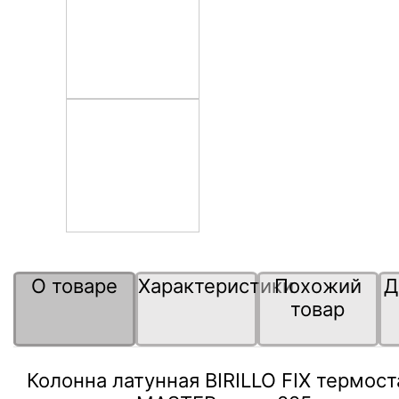
О товаре
Характеристики
Похожий
Д
товар
Колонна латунная BIRILLO FIX термост