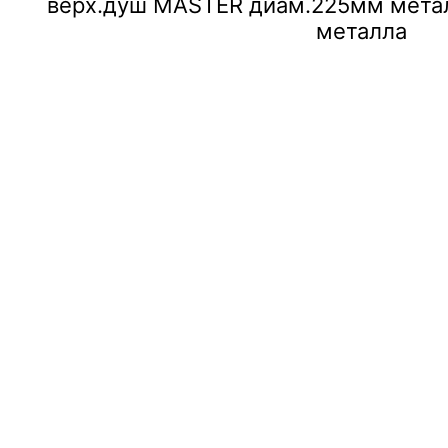
верх.душ MASTER диам.225мм металл
металла