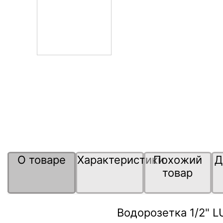
О товаре
Характеристики
Похожий
Д
товар
Водорозетка 1/2" 