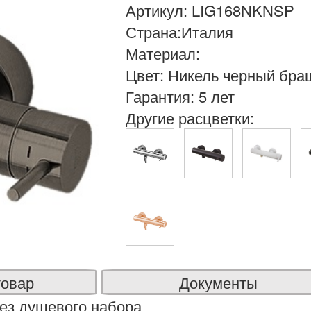
Артикул: LIG168NKNSP
Страна:Италия
Материал:
Цвет: Никель черный бр
Гарантия: 5 лет
Другие расцветки:
товар
Документы
ез душевого набора