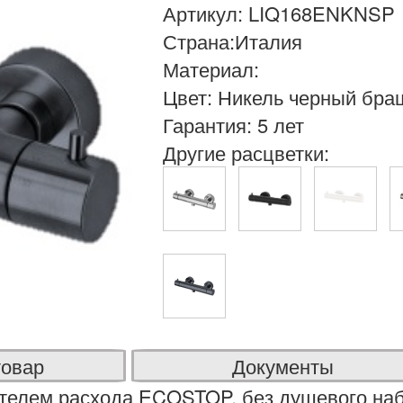
Артикул: LIQ168ENKNSP
Страна:Италия
Материал:
Цвет: Никель черный бр
Гарантия: 5 лет
Другие расцветки:
товар
Документы
ителем расхода ECOSTOP, без душевого на