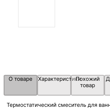
О товаре
Характеристики
Похожий
Д
товар
Термостатический смеситель для ванн